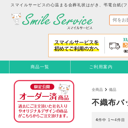
スマイルサービスの心温まる会葬礼状はがき、弔電台紙(フ
商品一覧
ご利用案内
全商品
備品
不織布バ
4
件中 1〜4件目