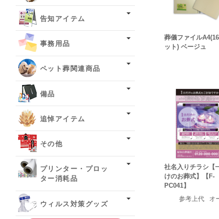
告知アイテム
葬儀ファイルA4(1
事務用品
ット) ベージュ
ペット葬関連商品
備品
追悼アイテム
その他
社名入りチラシ【
プリンター・プロッ
けのお葬式】【F-
ター消耗品
PC041】
参考上代
オ
ウィルス対策グッズ