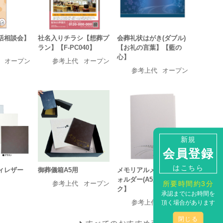
活相談会】
社名入りチラシ【想葬プ
会葬礼状はがき(ダブル)
ラン】【F-PC040】
【お礼の言葉】【藍の
心】
オープン
参考上代
オープン
参考上代
オープン
新規
会員登録
はこちら
ィレザー
御葬儀箱A5用
メモリアルメッセージフ
ォルダー(A5用)【薄ピン
所要時間約3分
参考上代
オープン
ク】
承認までにお時間を
参考上代
オープン
頂く場合があります
閉じる