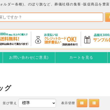
ォルダー各種)、のぼり旗など、葬儀社様の集客･販促商品を豊
お問い合わせ(ご意見)
カートを見る
ッグ
並び替え
表示切替