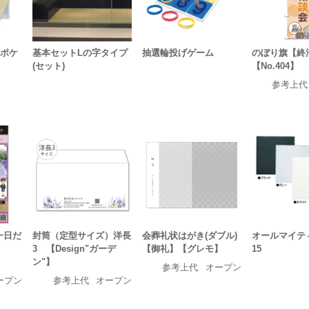
6ポケ
基本セットLの字タイプ
抽選輪投げゲーム
のぼり旗【終
(セット)
【No.404】
参考上代
一日だ
封筒（定型サイズ）洋長
会葬礼状はがき(ダブル)
オールマイテ
3 【Design"ガーデ
【御礼】【グレモ】
15
ン"】
参考上代
オープン
ープン
参考上代
オープン