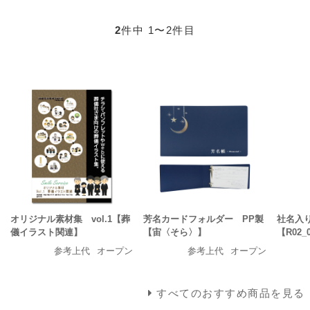
2
件中 1〜2件目
オリジナル素材集 vol.1【葬
芳名カードフォルダー PP製
社名入
儀イラスト関連】
【宙〈そら〉】
【R02_
参考上代
オープン
参考上代
オープン
すべてのおすすめ商品を見る