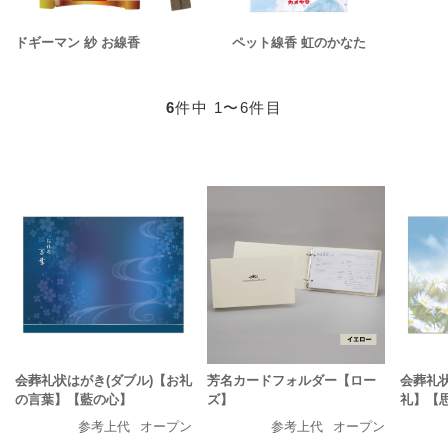
ドギーマン 紗 お線香
ペット線香 虹のかなた
6
件中 1〜6件目
会葬礼状はがき(ダブル)【お礼
芳名カードフォルダー【ロー
会葬礼状
の言葉】【藍の心】
ズ】
礼】【
参考上代
オープン
参考上代
オープン