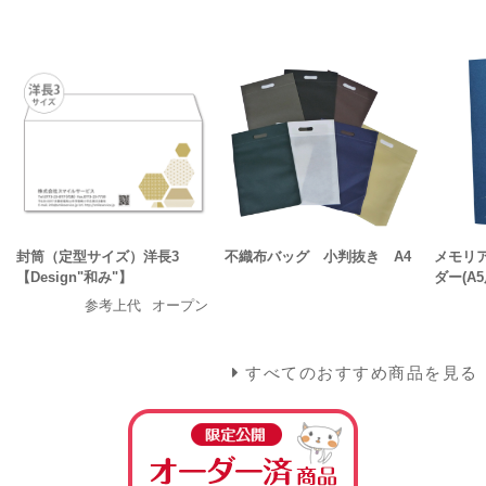
封筒（定型サイズ）洋長3
不織布バッグ 小判抜き A4
メモリ
【Design"和み"】
ダー(A
参考上代
オープン
すべてのおすすめ商品を見る