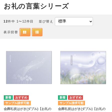
お礼の言葉シリーズ
12
件中 1〜12件目
並び替え
表示切替
サンプル請求可能
サンプル請求可能
会葬礼状はがき(ダブル)【お礼の
会葬礼状はがき(ダブル)【お礼の