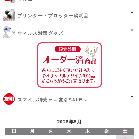
プリンター・プロッター消耗品
ウィルス対策グッズ
オーダー済み商
スマイル特売日～友引SALE～
2026年8月
日
月
火
水
木
金
土
1