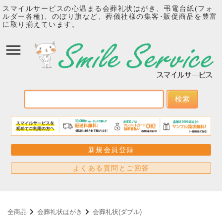
スマイルサービスの心温まる会葬礼状はがき、弔電台紙(フォ
ルダー各種)、のぼり旗など、葬儀社様の集客･販促商品を豊富
に取り揃えています。
検索
新規会員登録
よくある質問とご回答
全商品
会葬礼状はがき
会葬礼状(ダブル)