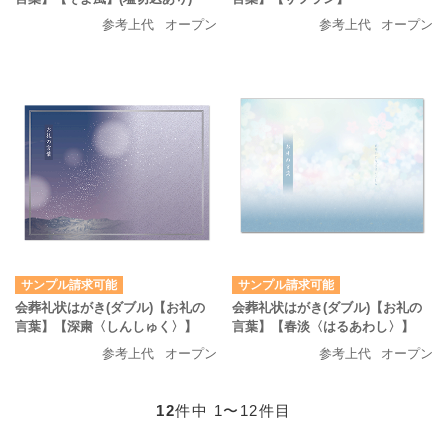
参考上代
オープン
参考上代
オープン
サンプル請求可能
サンプル請求可能
会葬礼状はがき(ダブル)【お礼の
会葬礼状はがき(ダブル)【お礼の
言葉】【深粛〈しんしゅく〉】
言葉】【春淡〈はるあわし〉】
参考上代
オープン
参考上代
オープン
12
件中 1〜12件目