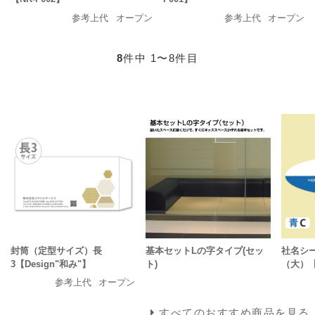
参考上代
オープン
参考上代
オープン
8
件中 1〜8件目
封筒（定型サイズ）長
基本セットLの字タイプ(セッ
社名シ
3【Design"和み"】
ト)
（大）
参考上代
オープン
すべてのおすすめ商品を見る