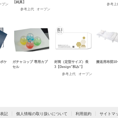
【純真】
ープン
参考上
参考上代
オープン
6ポケ
ガチャコップ 専用カプ
封筒（定型サイズ）長
搬送用布団10
セル
3【Design"和み"】
参考上代
オープン
表記
個人情報の取り扱いについて
利用規約
サイトマ