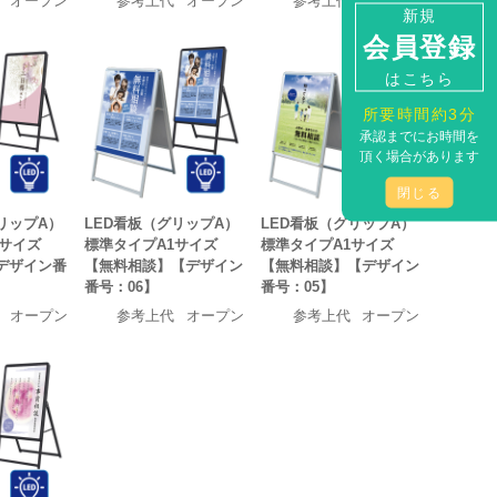
オープン
参考上代
オープン
参考上代
オープン
新規
会員登録
はこちら
所要時間約3分
承認までにお時間を
頂く場合があります
閉じる
リップA）
LED看板（グリップA）
LED看板（グリップA）
1サイズ
標準タイプA1サイズ
標準タイプA1サイズ
デザイン番
【無料相談】【デザイン
【無料相談】【デザイン
番号：06】
番号：05】
オープン
参考上代
オープン
参考上代
オープン