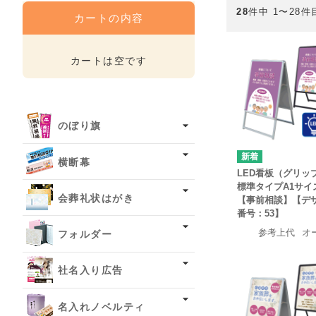
28
件中 1〜28件
カートの内容
カートは空です
のぼり旗
横断幕
LED看板（グリッ
標準タイプA1サイ
会葬礼状はがき
【事前相談】【デ
番号：53】
参考上代
オ
フォルダー
社名入り広告
名入れノベルティ