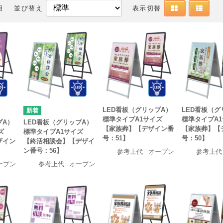
目
並び替え
表示切替
LED看板（グリップA）
LED看板（グ
標準タイプA1サイズ
標準タイプA
プA）
LED看板（グリップA）
【家族葬】【デザイン番
【家族葬】【
ズ
標準タイプA1サイズ
号：51】
号：50】
ザイン
【終活相談会】【デザイ
ン番号：56】
参考上代
オープン
参考上代
ープン
参考上代
オープン