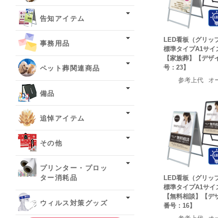
告知アイテム
LED看板（グリッ
事務用品
標準タイプA1サイ
【家族葬】【デザ
号：23】
ペット葬関連商品
参考上代
オ
備品
追悼アイテム
その他
プリンター・プロッ
LED看板（グリッ
ター消耗品
標準タイプA1サイ
【無料相談】【デ
ウィルス対策グッズ
番号：16】