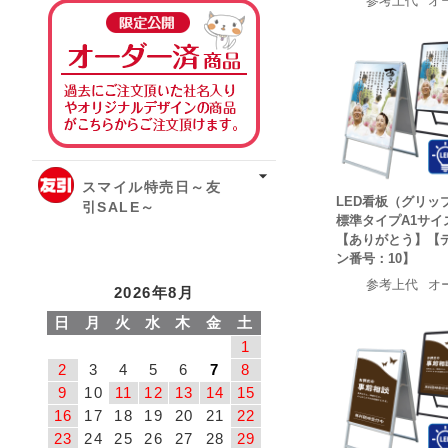
参考上代
オ
オーダー済み商品
スマイル特売日～友
LED看板（グリッ
引SALE～
標準タイプA1サイ
【ありがとう】【
ン番号：10】
参考上代
オ
2026年8月
日
月
火
水
木
金
土
1
2
3
4
5
6
7
8
9
10
11
12
13
14
15
16
17
18
19
20
21
22
23
24
25
26
27
28
29