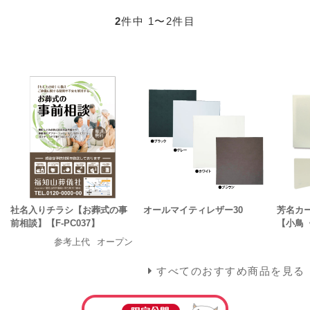
2
件中 1〜2件目
社名入りチラシ【お葬式の事
オールマイティレザー30
芳名カ
前相談】【F-PC037】
【小鳥
参考上代
オープン
すべてのおすすめ商品を見る