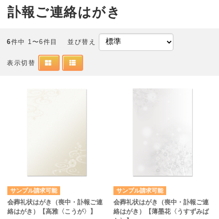
訃報ご連絡はがき
6
件中 1〜6件目
並び替え
表示切替
サンプル請求可能
サンプル請求可能
会葬礼状はがき（喪中・訃報ご連
会葬礼状はがき（喪中・訃報ご連
絡はがき）【高雅〈こうが〉】
絡はがき）【薄墨花〈うすずみば