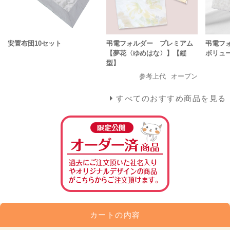
安置布団10セット
弔電フォルダー プレミアム
弔電フ
【夢花〈ゆめはな〉】【縦
ボリュ
型】
参考上代
オープン
すべてのおすすめ商品を見る
カートの内容