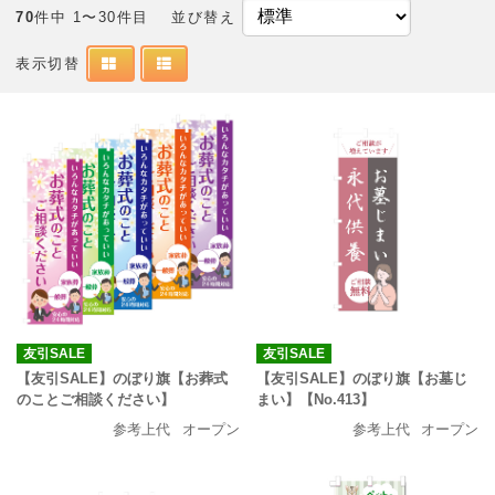
70
件中 1〜30件目
並び替え
表示切替
友引SALE
友引SALE
【友引SALE】のぼり旗【お葬式
【友引SALE】のぼり旗【お墓じ
のことご相談ください】
まい】【No.413】
参考上代
オープン
参考上代
オープン