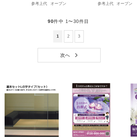
参考上代
オープン
参考上代
オープン
90
件中 1〜30件目
1
2
3