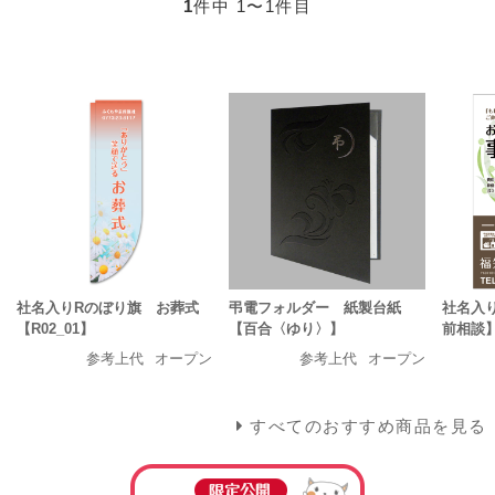
1
件中 1〜1件目
社名入りRのぼり旗 お葬式
弔電フォルダー 紙製台紙
社名入
【R02_01】
【百合〈ゆり〉】
前相談】
参考上代
オープン
参考上代
オープン
すべてのおすすめ商品を見る