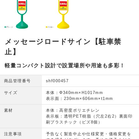
メッセージロードサイン【駐車禁
止】
軽量コンパクト設計で設置場所や用途も多彩！
商品管理番号
shf000457
サイズ
本体：Φ340mm×H1017mm
表示面：230mm×606mm×t1mm
素材
本体：高密度ポリエチレン
表示板：透明PET樹脂（穴左2右2）裏面印
刷プラスチック（ビズ8個）
注意事項
予告なく製造中止や仕様変更・価格変更を