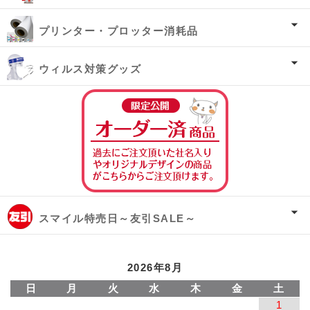
プリンター・プロッター消耗品
ウィルス対策グッズ
オーダー済み商
スマイル特売日～友引SALE～
2026年8月
日
月
火
水
木
金
土
1