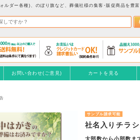
ォルダー各種)、のぼり旗など、葬儀社様の集客･販促商品を豊
お問い合わせ(ご意見)
カートを見る
告
サンプル請求可能
社名入りチラシ
大部数から小部数ま