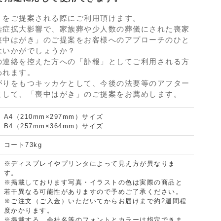
」をご提案される際にご利用頂けます。
染症拡大影響で、家族葬や少人数の葬儀にされた喪家
喪中はがき」のご提案をお客様へのアプローチのひと
はいかがでしょうか？
の連絡を控えた方への「訃報」としてご利用される方
われます。
がりをもつキッカケとして、今後の法要等のアフター
として、「喪中はがき」のご提案をお薦めします。
A4（210mm×297mm）サイズ
B4（257mm×364mm）サイズ
コート73kg
※ディスプレイやプリンタによって見え方が異なりま
す。
※掲載しております写真・イラストの色は実際の商品と
若干異なる可能性がありますので予めご了承ください。
※ご注文（ご入金）いただいてからお届けまで約2週間程
度かかります。
※掲載する、会社名等のフォントとカラーは指定できま