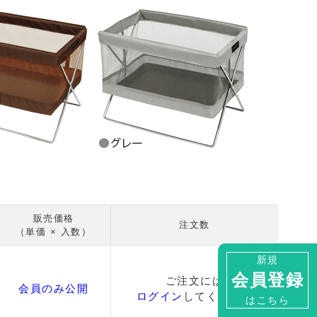
販売価格
注文数
（単価 × 入数）
新規
会員登録
ご注文には
会員のみ公開
ログイン
してください
はこちら