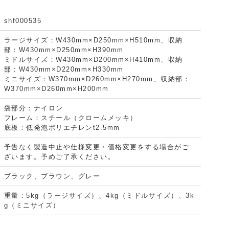
shf000535
ラージサイズ：W430mm×D250mm×H510mm、収納
部：W430mm×D250mm×H390mm
ミドルサイズ：W430mm×D200mm×H410mm、収納
部：W430mm×D220mm×H330mm
ミニサイズ：W370mm×D260mm×H270mm、収納部：
W370mm×D260mm×H200mm
袋部分：ナイロン
フレーム：スチール（クロームメッキ）
底板：低発泡ポリエチレンt2.5mm
予告なく製造中止や仕様変更・価格変更をする場合がご
ざいます。予めご了承ください。
ブラック、ブラウン、グレー
重量：5kg（ラージサイズ）、4kg（ミドルサイズ）、3k
g（ミニサイズ）