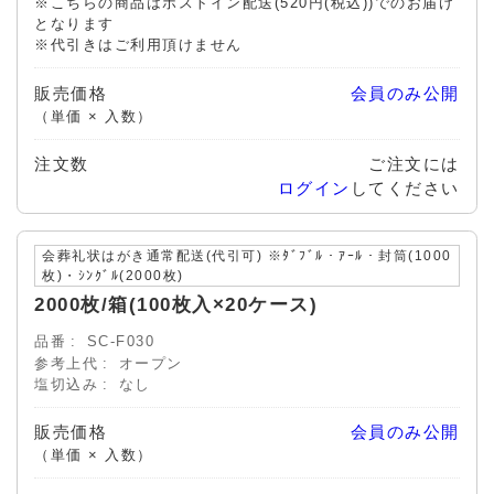
※こちらの商品はポストイン配送(520円(税込))でのお届け
となります
※代引きはご利用頂けません
販売価格
会員のみ公開
（単価 × 入数）
注文数
ご注文には
ログイン
してください
会葬礼状はがき通常配送(代引可) ※ﾀﾞﾌﾞﾙ・ｱｰﾙ・封筒(1000
枚)・ｼﾝｸﾞﾙ(2000枚)
2000枚/箱(100枚入×20ケース)
品番
SC-F030
参考上代
オープン
塩切込み
なし
販売価格
会員のみ公開
（単価 × 入数）