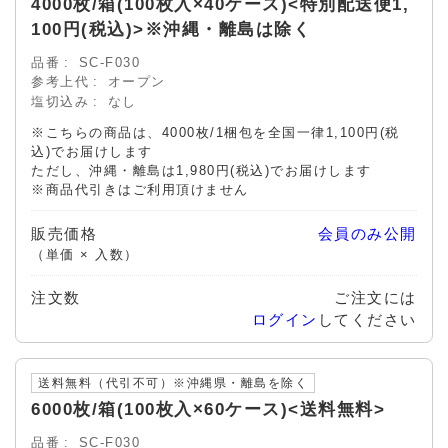
4000枚/箱(100枚入×40ケース)<特別配送便1,
100円(税込)>※沖縄・離島は除く
品番
SC-F030
参考上代
オープン
塩切込み
なし
※こちらの商品は、4000枚/1梱包を全国一律1,100円(税
込)でお届けします
ただし、沖縄・離島は1,980円(税込)でお届けします
※商品代引きはご利用頂けません
販売価格
会員のみ公開
（単価 × 入数）
注文数
ご注文には
ログイン
してください
送料無料（代引不可）※沖縄県・離島を除く
6000枚/箱(100枚入×60ケース)<送料無料>
品番
SC-F030