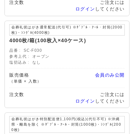
注文数
ご注文には
ログイン
してください
会葬礼状はがき通常配送(代引可) ※ﾀﾞﾌﾞﾙ・ｱｰﾙ・封筒(2000
枚)・ｼﾝｸﾞﾙ(4000枚)
4000枚/箱(100枚入×40ケース)
品番
SC-F030
参考上代
オープン
塩切込み
なし
販売価格
会員のみ公開
（単価 × 入数）
注文数
ご注文には
ログイン
してください
会葬礼状はがき特別配送便1,100円(税込)(代引不可) ※沖縄
県・離島を除く ※ﾀﾞﾌﾞﾙ・ｱｰﾙ・封筒(1000枚)・ｼﾝｸﾞﾙ(200
0枚)