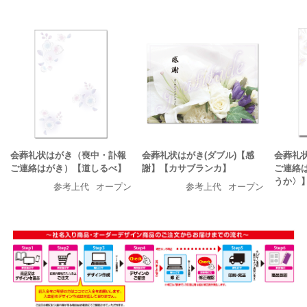
会葬礼状はがき（喪中・訃報
会葬礼状はがき(ダブル)【感
会葬礼
ご連絡はがき）【道しるべ】
謝】【カサブランカ】
ご連絡
うか〉
参考上代
オープン
参考上代
オープン