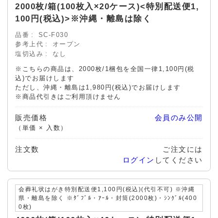
2000枚/箱(100枚入×20ケース)<特別配送便1,
100円(税込)>※沖縄・離島は除く
品番
SC-F030
参考上代
オープン
塩切込み
なし
※こちらの商品は、2000枚/1梱包を全国一律1,100円(税
込)でお届けします
ただし、沖縄・離島は1,980円(税込)でお届けします
※商品代引きはご利用頂けません
販売価格
会員のみ公開
（単価 × 入数）
注文数
ご注文には
ログイン
してください
会葬礼状はがき特別配送便1,100円(税込)(代引不可) ※沖縄
県・離島を除く ※ﾀﾞﾌﾞﾙ・ｱｰﾙ・封筒(2000枚)・ｼﾝｸﾞﾙ(400
0枚)