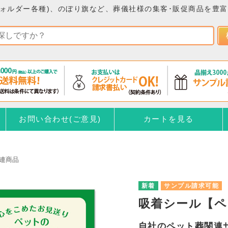
ォルダー各種)、のぼり旗など、葬儀社様の集客･販促商品を豊
お問い合わせ(ご意見)
カートを見る
連商品
サンプル請求可能
吸着シール【ペ
自社のペット葬関連