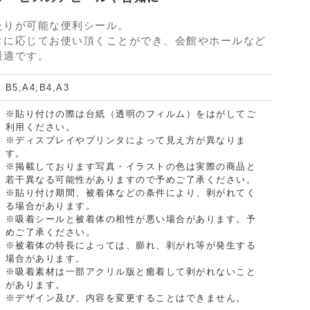
たりが可能な便利シール。
きに応じてお使い頂くことができ、会館やホールなど
最適です。
B5,A4,B4,A3
※貼り付けの際は台紙（透明のフィルム）をはがしてご
利用ください。
※ディスプレイやプリンタによって見え方が異なりま
す。
※掲載しております写真・イラストの色は実際の商品と
若干異なる可能性がありますので予めご了承ください。
※貼り付け期間、被着体などの条件により、剥がれてく
る場合があります。
※吸着シールと被着体の相性が悪い場合があります。予
めご了承ください。
※被着体の特長によっては、膨れ、剥がれ等が発生する
場合があります。
※吸着素材は一部アクリル版と癒着して剥がれないこと
があります。
※デザイン及び、内容を変更することはできません。