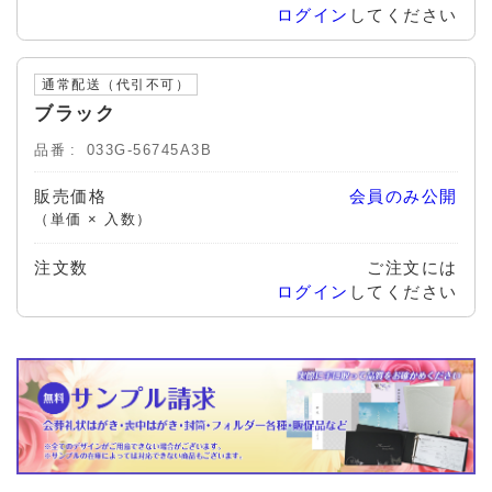
ログイン
してください
通常配送（代引不可）
ブラック
品番
033G-56745A3B
販売価格
会員のみ公開
（単価 × 入数）
注文数
ご注文には
ログイン
してください