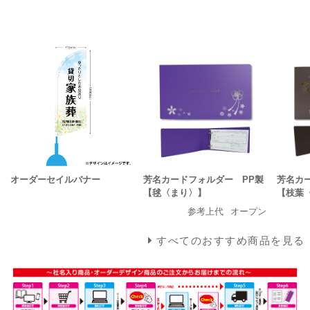
オーダーセイルバナー
芳名カードフォルダー PP製
芳名カ
【毬〈まり〉】
【枝葉
参考上代
オープン
すべてのおすすめ商品を見る