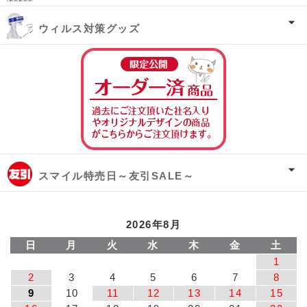
ウィルス対策グッズ
オーダー済み商
スマイル特売日～友引SALE～
2026年8月
日
月
火
水
木
金
土
1
2
3
4
5
6
7
8
9
10
11
12
13
14
15