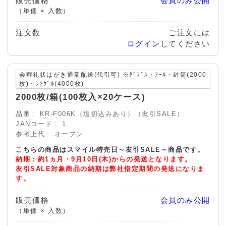
販売価格
会員のみ公開
（単価 × 入数）
注文数
ご注文には
ログイン
してください
会葬礼状はがき通常配送(代引可) ※ﾀﾞﾌﾞﾙ・ｱｰﾙ・封筒(2000
枚)・ｼﾝｸﾞﾙ(4000枚)
2000枚/箱(100枚入×20ケース)
品番
KR-F006K（塩切込みあり）（友引SALE）
JANコード
1
参考上代
オープン
こちらの商品はスマイル特売日～友引SALE～商品です。
納期：約1ヵ月・9月10日(木)からの発送となります。
友引SALE対象商品の納期は弊社指定期間の発送になりま
す。
販売価格
会員のみ公開
（単価 × 入数）