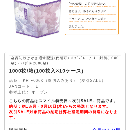
会葬礼状はがき通常配送(代引可) ※ﾀﾞﾌﾞﾙ・ｱｰﾙ・封筒(1000
枚)・ｼﾝｸﾞﾙ(2000枚)
1000枚/箱(100枚入×10ケース)
品番
KR-F006K（塩切込みあり）（友引SALE）
JANコード
1
参考上代
オープン
こちらの商品はスマイル特売日～友引SALE～商品です。
納期：約1ヵ月・9月10日(木)からの発送となります。
友引SALE対象商品の納期は弊社指定期間の発送になりま
す。