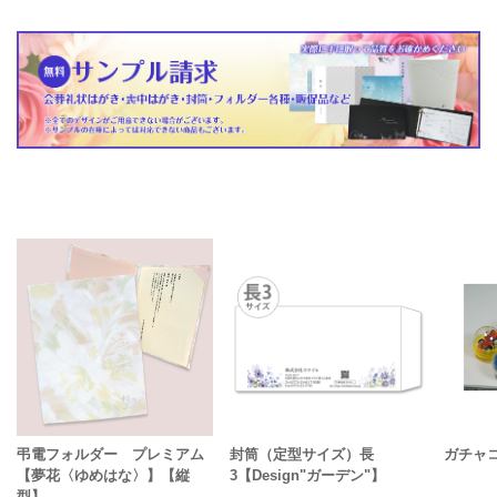
弔電フォルダー プレミアム
封筒（定型サイズ）長
ガチャ
【夢花〈ゆめはな〉】【縦
3【Design"ガーデン"】
型】