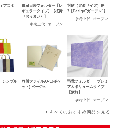
ディアスタ
御忌日表フォルダー【レ
封筒（定型サイズ）長
ギュラータイプ】【桜舞
3【Design"ガーデン"】
〈おうまい〉】
参考上代
オープン
参考上代
オープン
 シンプル
葬儀ファイルA4(16ポケ
弔電フォルダー プレミ
ット) ベージュ
アムボリュームタイプ
【紫苑】
参考上代
オープン
すべてのおすすめ商品を見る