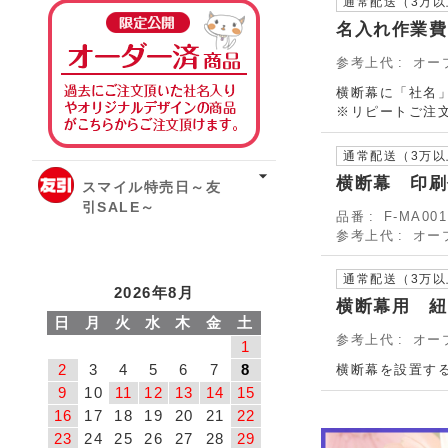
通常配送（3万
オーダー済み商品
名入れ作業費
参考上代
オー
横断幕に「社名
※リピートご注
通常配送（3万
横断幕 印刷
スマイル特売日～友
引SALE～
品番
F-MA001
参考上代
オー
通常配送（3万
2026年8月
横断幕用 紐
日
月
火
水
木
金
土
参考上代
オー
1
2
3
4
5
6
7
8
横断幕を設置す
9
10
11
12
13
14
15
16
17
18
19
20
21
22
23
24
25
26
27
28
29