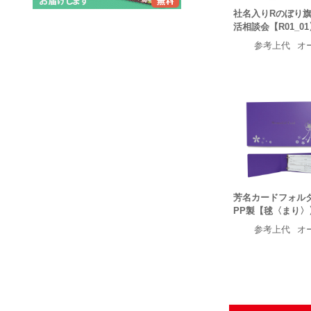
社名入りRのぼり
活相談会【R01_0
参考上代
オ
芳名カードフォ
PP製【毬〈まり〉
参考上代
オ