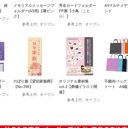
旗 終
メモリアルメッセージフ
芳名カードフォルダー
A4マルチメ
1】
ォルダー(A5用)【薄ピン
PP製【小鳥〈こと
ンド
ク】
り〉】
ープン
参考上代
オープン
参考上代
オープン
ルダー
のぼり旗【貸切家族葬】
オリジナル素材集
不織布バッグ
】
【No.398】
vol.2【葬儀イラスト関
トート A4縦
連】
ープン
参考上代
オープン
参考上代
オープン