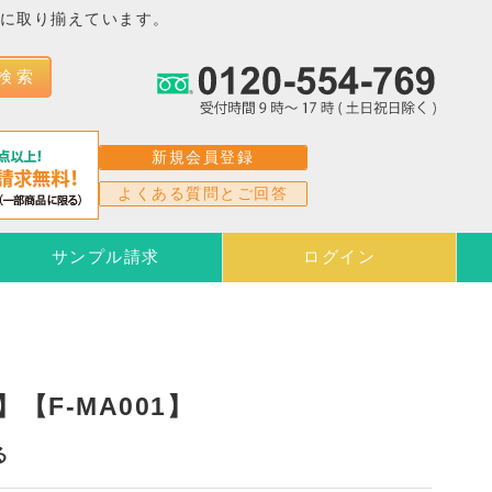
富に取り揃えています。
検 索
新規会員登録
よくある質問とご回答
サンプル請求
ログイン
【F-MA001】
る