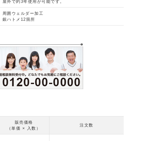
屋外で約3年使用が可能です。
周囲ウェルダー加工
銀ハトメ12箇所
販売価格
注文数
（単価 × 入数）