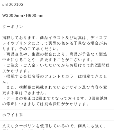
shf000102
W3000mm×H600mm
ターポリン
掲載しております、商品イラスト及び写真は、ディスプ
レイやプリンタによって実際の色を若干異なる場合があ
ります。予めご了承ください。
・商品改良や、生産の都合により、商品が予告なく製造
中止になることや、変更することがございます。
・ご注文（ご入金）いただいてからお届けまで約2週間程
度かかります。
・掲載する会社名等のフォントとカラーは指定できませ
ん。
また、横断幕に掲載されているデザイン及び内容を変
更する事はできません。
・データの修正は2回までとなっております。3回目以降
の修正につきましては別途費用がかかります。
ホワイト系
丈夫なターポリンを使用しているので、雨風にも強く、