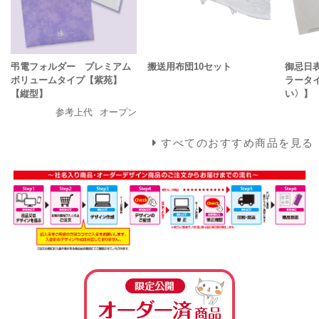
弔電フォルダー プレミアム
搬送用布団10セット
御忌日
ボリュームタイプ【紫苑】
ラータ
【縦型】
い〉】
参考上代
オープン
すべてのおすすめ商品を見る