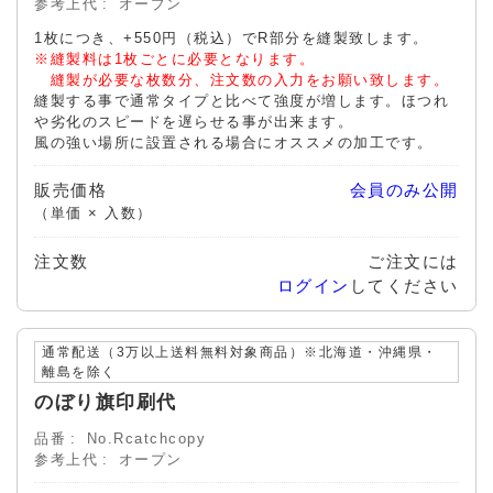
参考上代
オープン
1枚につき、+550円（税込）でR部分を縫製致します。
※縫製料は1枚ごとに必要となります。
縫製が必要な枚数分、注文数の入力をお願い致します。
縫製する事で通常タイプと比べて強度が増します。ほつれ
や劣化のスピードを遅らせる事が出来ます。
風の強い場所に設置される場合にオススメの加工です。
販売価格
会員のみ公開
（単価 × 入数）
注文数
ご注文には
ログイン
してください
通常配送（3万以上送料無料対象商品）※北海道・沖縄県・
離島を除く
のぼり旗印刷代
品番
No.Rcatchcopy
参考上代
オープン