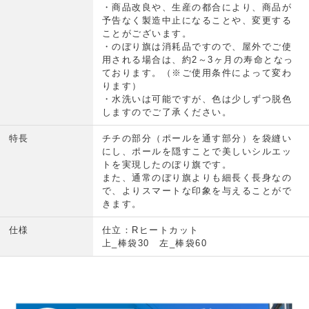
・商品改良や、生産の都合により、商品が
予告なく製造中止になることや、変更する
ことがございます。
・のぼり旗は消耗品ですので、屋外でご使
用される場合は、約2～3ヶ月の寿命となっ
ております。（※ご使用条件によって変わ
ります）
・水洗いは可能ですが、色は少しずつ脱色
しますのでご了承ください。
特長
チチの部分（ポールを通す部分）を袋縫い
にし、ポールを隠すことで美しいシルエッ
トを実現したのぼり旗です。
また、通常のぼり旗よりも細長く長身なの
で、よりスマートな印象を与えることがで
きます。
仕様
仕立：Rヒートカット
上_棒袋30 左_棒袋60