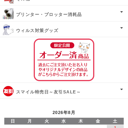
プリンター・プロッター消耗品
ウィルス対策グッズ
オーダー済み商
スマイル特売日～友引SALE～
2026年8月
日
月
火
水
木
金
土
1