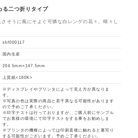
わる二つ折りタイプ
良さそうに風にそよぐ可憐な白レンゲの花々。晴々し
shf000117
国内生産
204.5mm×147.5mm
上質紙<180K>
※ディスプレイやプリンタによって見え方が異なりま
す。
※写真の色は実際の商品と若干異なる可能性があります
ので予めご了承ください。
※印字テストは行っておりますが、ご購入前にサンプル
でお客様の環境にて印字テストをする事をお勧めしま
す。
※プリンタの機種によっては印刷直後に触れると裏写り
する可能性がございます。予めご了承ください。