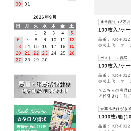
30
31
2026年9月
通常配送（3万
日
月
火
水
木
金
土
100枚入/ケ
1
2
3
4
5
6
7
8
9
10
11
12
品番
KR-F0
参考上代
オー
13
14
15
16
17
18
19
20
21
22
23
24
25
26
ポストイン配送
27
28
29
30
100枚入/ケ
品番
KR-F0
参考上代
オー
※こちらの商品は
※代引きはご利
会葬礼状はがき通常配
1000枚/箱(
品番
KR-F0