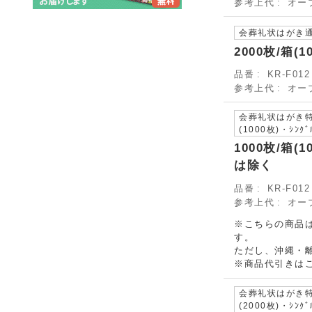
参考上代
オー
会葬礼状はがき通常配
2000枚/箱(
品番
KR-F0
参考上代
オー
会葬礼状はがき特別
(1000枚)・ｼﾝｸ
1000枚/箱
は除く
品番
KR-F0
参考上代
オー
※こちらの商品は、
す。
ただし、
沖縄・離
※商品代引きは
会葬礼状はがき特別
(2000枚)・ｼﾝｸ