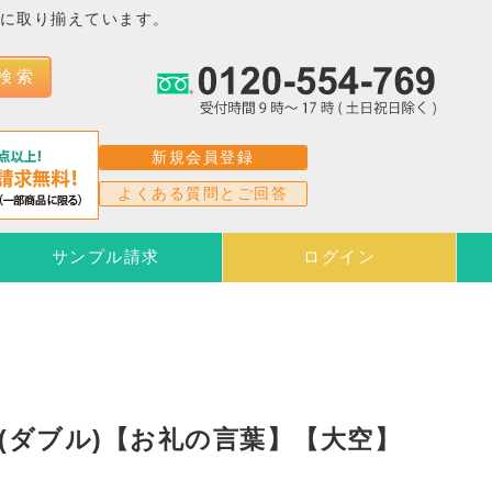
富に取り揃えています。
検 索
新規会員登録
よくある質問とご回答
サンプル請求
ログイン
(ダブル)【お礼の言葉】【大空】