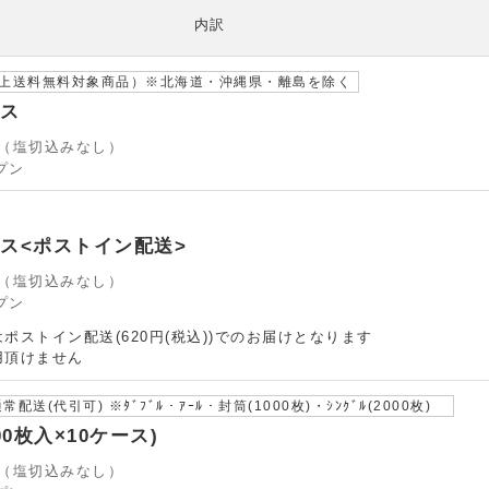
内訳
以上送料無料対象商品）※北海道・沖縄県・離島を除く
ース
12（塩切込みなし）
プン
ース<ポストイン配送>
12（塩切込みなし）
プン
ポストイン配送(620円(税込))でのお届けとなります
用頂けません
送(代引可) ※ﾀﾞﾌﾞﾙ・ｱｰﾙ・封筒(1000枚)・ｼﾝｸﾞﾙ(2000枚)
100枚入×10ケース)
12（塩切込みなし）