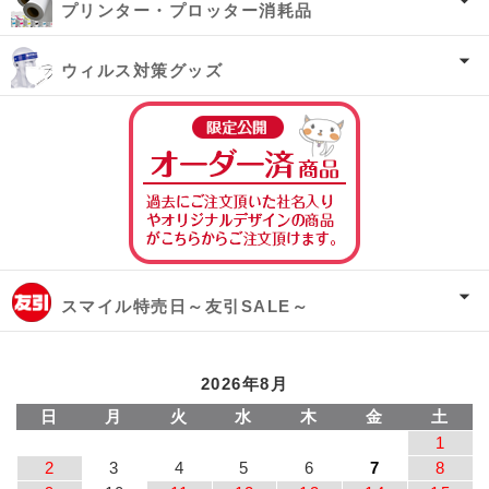
プリンター・プロッター消耗品
ウィルス対策グッズ
オーダー済み商
スマイル特売日～友引SALE～
2026年8月
日
月
火
水
木
金
土
1
2
3
4
5
6
7
8