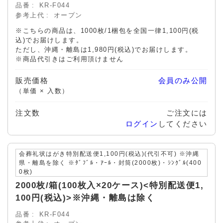
品番
KR-F044
参考上代
オープン
※こちらの商品は、1000枚/1梱包を全国一律1,100円(税
込)でお届けします。
ただし、
沖縄・離島は1,980円(税込)でお届けします。
※商品代引きはご利用頂けません
販売価格
会員のみ公開
（単価 × 入数）
注文数
ご注文には
ログイン
してください
会葬礼状はがき特別配送便1,100円(税込)(代引不可) ※沖縄
県・離島を除く ※ﾀﾞﾌﾞﾙ・ｱｰﾙ・封筒(2000枚)・ｼﾝｸﾞﾙ(400
0枚)
2000枚/箱(100枚入×20ケース)<特別配送便1,
100円(税込)>※沖縄・離島は除く
品番
KR-F044