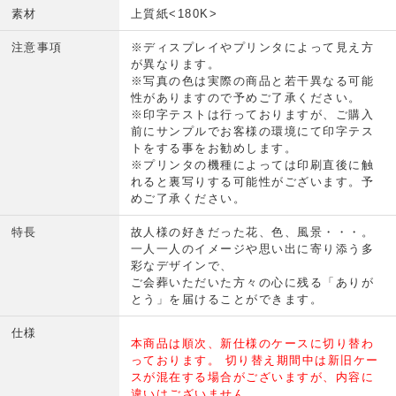
素材
上質紙<180K>
注意事項
※ディスプレイやプリンタによって見え方
が異なります。
※写真の色は実際の商品と若干異なる可能
性がありますので予めご了承ください。
※印字テストは行っておりますが、ご購入
前にサンプルでお客様の環境にて印字テス
トをする事をお勧めします。
※プリンタの機種によっては印刷直後に触
れると裏写りする可能性がございます。予
めご了承ください。
特長
故人様の好きだった花、色、風景・・・。
一人一人のイメージや思い出に寄り添う多
彩なデザインで、
ご会葬いただいた方々の心に残る「ありが
とう」を届けることができます。
仕様
本商品は順次、新仕様のケースに切り替わ
っております。 切り替え期間中は新旧ケー
スが混在する場合がございますが、内容に
違いはございません。