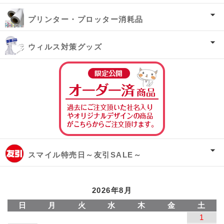
プリンター・プロッター消耗品
ウィルス対策グッズ
オーダー済み商
スマイル特売日～友引SALE～
2026年8月
日
月
火
水
木
金
土
1