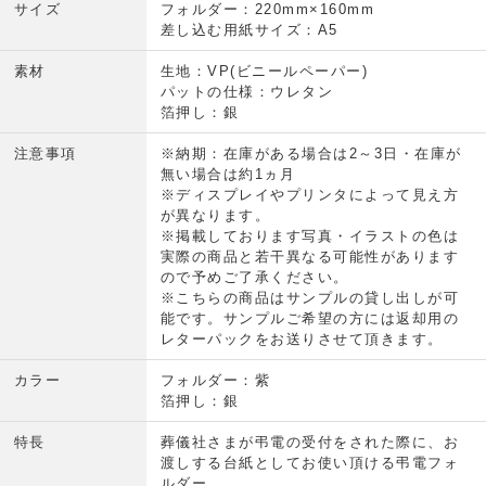
サイズ
フォルダー：220mm×160mm
差し込む用紙サイズ：A5
素材
生地：VP(ビニールペーパー)
パットの仕様：ウレタン
箔押し：銀
注意事項
※納期：在庫がある場合は2～3日・在庫が
無い場合は約1ヵ月
※ディスプレイやプリンタによって見え方
が異なります。
※掲載しております写真・イラストの色は
実際の商品と若干異なる可能性があります
ので予めご了承ください。
※こちらの商品はサンプルの貸し出しが可
能です。サンプルご希望の方には返却用の
レターパックをお送りさせて頂きます。
カラー
フォルダー：紫
箔押し：銀
特長
葬儀社さまが弔電の受付をされた際に、お
渡しする台紙としてお使い頂ける弔電フォ
ルダー。