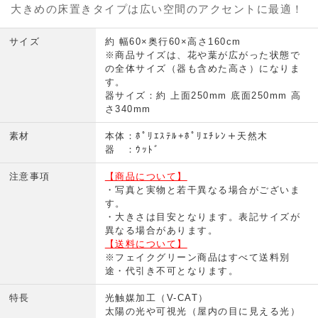
大きめの床置きタイプは広い空間のアクセントに最適！
サイズ
約 幅60×奥行60×高さ160cm
※商品サイズは、花や葉が広がった状態で
の全体サイズ（器も含めた高さ）になりま
す。
器サイズ：約 上面250mm 底面250mm 高
さ340mm
素材
本体：ﾎﾟﾘｴｽﾃﾙ+ﾎﾟﾘｴﾁﾚﾝ＋天然木
器 ：ｳｯﾄﾞ
注意事項
【商品について】
・写真と実物と若干異なる場合がございま
す。
・大きさは目安となります。表記サイズが
異なる場合があります。
【送料について】
※フェイクグリーン商品はすべて送料別
途・代引き不可となります。
特長
光触媒加工（V-CAT）
太陽の光や可視光（屋内の目に見える光）