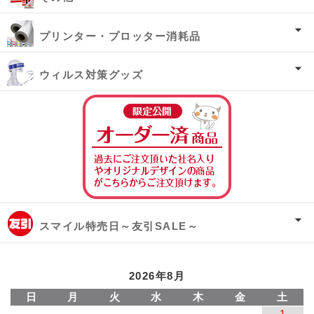
プリンター・プロッター消耗品
ウィルス対策グッズ
オーダー済み商
スマイル特売日～友引SALE～
2026年8月
日
月
火
水
木
金
土
1