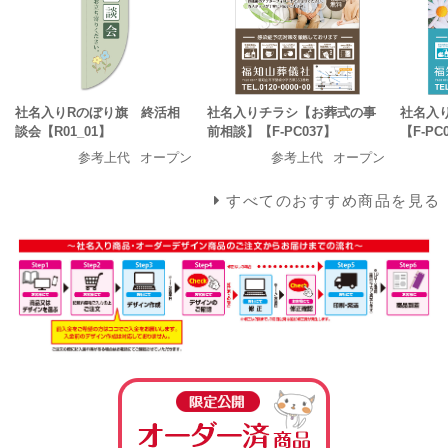
社名入りRのぼり旗 終活相
社名入りチラシ【お葬式の事
社名入
談会【R01_01】
前相談】【F-PC037】
【F-PC
参考上代
オープン
参考上代
オープン
すべてのおすすめ商品を見る