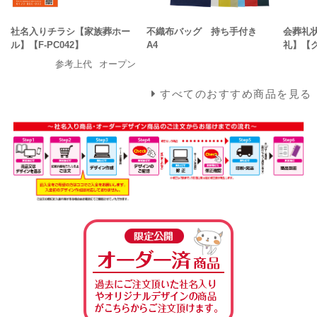
社名入りチラシ【家族葬ホー
不織布バッグ 持ち手付き
会葬礼状
ル】【F-PC042】
A4
礼】【
参考上代
オープン
すべてのおすすめ商品を見る