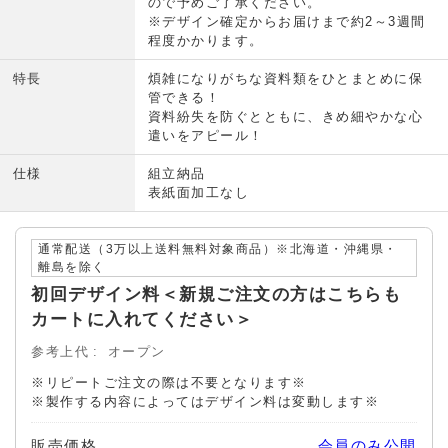
ので予めご了承ください。
※デザイン確定からお届けまで約2～3週間
程度かかります。
特長
煩雑になりがちな資料類をひとまとめに保
管できる！
資料紛失を防ぐとともに、きめ細やかな心
遣いをアピール！
仕様
組立納品
表紙面加工なし
通常配送（3万以上送料無料対象商品）※北海道・沖縄県・
離島を除く
初回デザイン料＜新規ご注文の方はこちらも
カートに入れてください＞
参考上代
オープン
※リピートご注文の際は不要となります※
※製作する内容によってはデザイン料は変動します※
販売価格
会員のみ公開