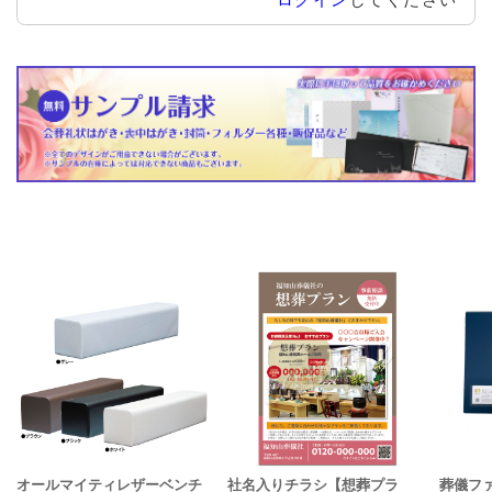
オールマイティレザーベンチ
社名入りチラシ【想葬プラ
葬儀ファ