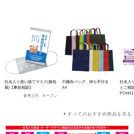
社名入り使い捨てマスク(個包
不織布バッグ 持ち手付き
社名入
装)【事前相談】
A4
とご相談
PC044
参考上代
オープン
すべてのおすすめ商品を見る