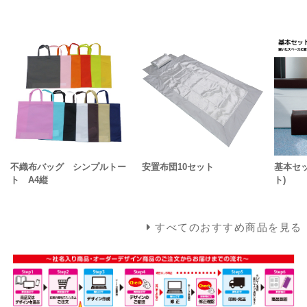
不織布バッグ シンプルトー
安置布団10セット
基本セ
ト A4縦
ト)
すべてのおすすめ商品を見る