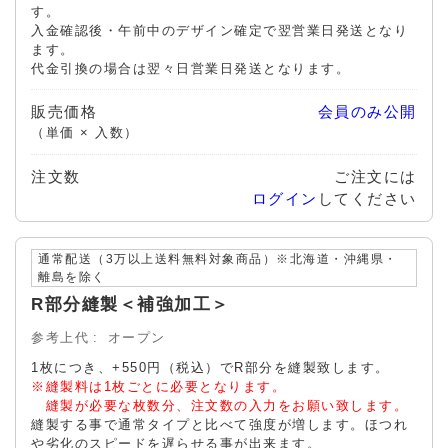
す。
入金確認後・午前中のデザイン確定で翌営業日発送となり
ます。
代金引換の場合は翌々日営業日発送となります。
販売価格
会員のみ公開
（単価 × 入数）
注文数
ご注文には
ログイン
してください
通常配送（3万以上送料無料対象商品）※北海道・沖縄県・
離島を除く
R部分縫製＜補強加工＞
参考上代
オープン
1枚につき、+550円（税込）でR部分を縫製致します。
※縫製料は1枚ごとに必要となります。
縫製が必要な枚数分、注文数の入力をお願い致します。
縫製する事で通常タイプと比べて強度が増します。ほつれ
や劣化のスピードを遅らせる事が出来ます。