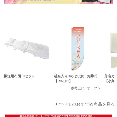
搬送用布団10セット
社名入りRのぼり旗 お葬式
芳名カ
【R02_01】
【小鳥
参考上代
オープン
すべてのおすすめ商品を見る