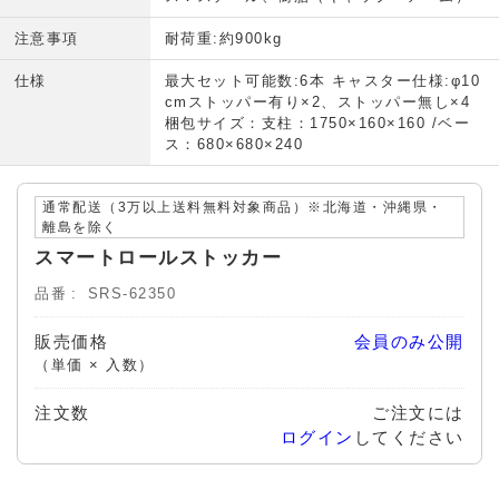
注意事項
耐荷重:約900kg
仕様
最大セット可能数:6本 キャスター仕様:φ10
cmストッパー有り×2、ストッパー無し×4
梱包サイズ：支柱：1750×160×160 /ベー
ス：680×680×240
通常配送（3万以上送料無料対象商品）※北海道・沖縄県・
離島を除く
スマートロールストッカー
品番
SRS-62350
販売価格
会員のみ公開
（単価 × 入数）
注文数
ご注文には
ログイン
してください