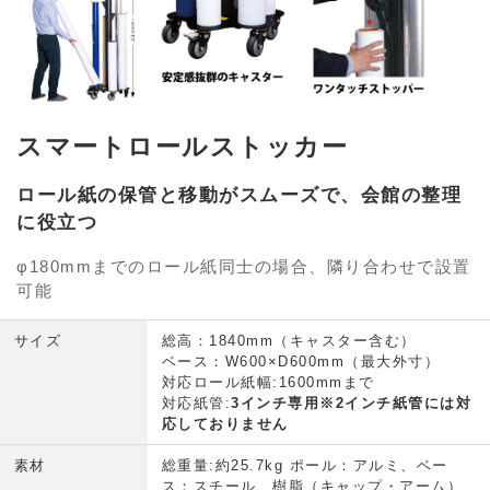
スマートロールストッカー
ロール紙の保管と移動がスムーズで、会館の整理
に役立つ
φ180mmまでのロール紙同士の場合、隣り合わせで設置
可能
サイズ
総高：1840mm（キャスター含む）
ベース：W600×D600mm（最大外寸）
対応ロール紙幅:1600mmまで
対応紙管:
3インチ専用※2インチ紙管には対
応しておりません
素材
総重量:約25.7kg ポール：アルミ、ベー
ス：スチール、樹脂（キャップ・アーム）